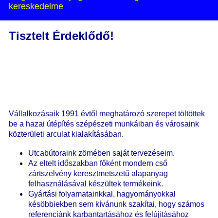
kereskedelme
Tisztelt Érdeklődő!
Vállalkozásaik 1991 évtől meghatározó szerepet töltöttek
be a hazai útépítés szépészeti munkáiban és városaink
közterületi arculat kialakításában.
Utcabútoraink zömében saját tervezéseim.
Az eltelt időszakban főként mondern cső
zártszelvény keresztmetszetű alapanyag
felhasználásával készültek termékeink.
Gyártási folyamatainkkal, hagyományokkal
késöbbiekben sem kívánunk szakítai, hogy számos
referenciánk karbantartásához és felújításához