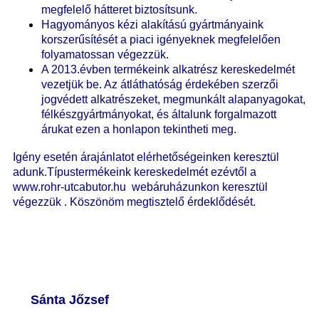
megfelelő hátteret biztosítsunk.
Hagyományos kézi alakítású gyártmányaink
korszerűsítését a piaci igényeknek megfelelően
folyamatossan végezzük.
A 2013.évben termékeink alkatrész kereskedelmét
vezetjük be. Az átláthatóság érdekében szerzői
jogvédett alkatrészeket, megmunkált alapanyagokat,
félkészgyártmányokat, és általunk forgalmazott
árukat ezen a honlapon tekintheti meg.
Igény esetén árajánlatot elérhetőségeinken keresztül
adunk.Típustermékeink kereskedelmét ezévtől a
www.rohr-utcabutor.hu webáruházunkon keresztül
végezzük . Köszönöm megtisztelő érdeklődését.
Sánta Jőzsef